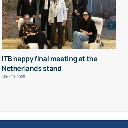
ITB happy final meeting at the
Netherlands stand
P
März 10, 2026
J