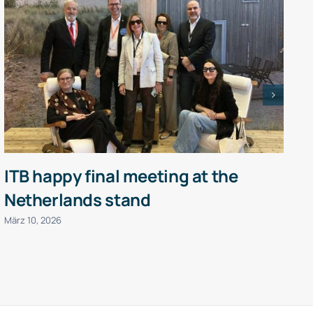
ITB happy final meeting at the
Netherlands stand
P
März 10, 2026
J