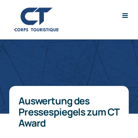
Zum
Inhalt
springen
Auswertung des
Pressespiegels zum CT
Award